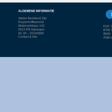
ALGEMENE INFORMATIE
Atelier Beeldend Zijn
Krayenhoffkazerne
Molenveldlaan 142
KVK: 
6523 RN Nijmegen
BTW: 
tel: 06 – 55240889
IBAN:
Contact & Info
AGB-c