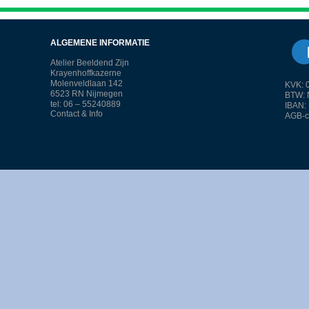
ALGEMENE INFORMATIE
Atelier Beeldend Zijn
Krayenhoffkazerne
Molenveldlaan 142
KVK: 
6523 RN Nijmegen
BTW: 
tel: 06 – 55240889
IBAN:
Contact & Info
AGB-c