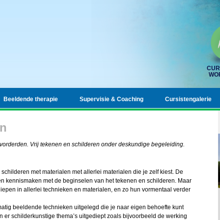
CUR
WO
Beeldende therapie
Supervisie & Coaching
Cursistengalerie
en
rderden. Vrij tekenen en schilderen onder deskundige begeleiding.
childeren met materialen met allerlei materialen die je zelf kiest. De
len kennismaken met de beginselen van het tekenen en schilderen. Maar
epen in allerlei technieken en materialen, en zo hun vormentaal verder
atig beeldende technieken uitgelegd die je naar eigen behoefte kunt
n er schilderkunstige thema’s uitgediept zoals bijvoorbeeld de werking