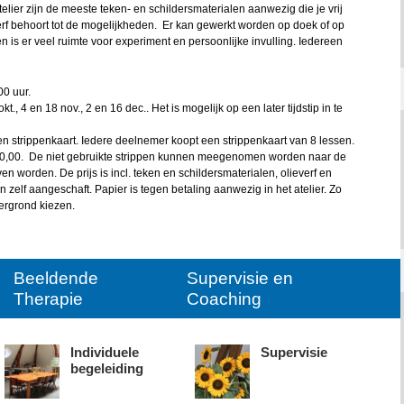
atelier zijn de meeste teken- en schildersmaterialen aanwezig die je vrij
erf behoort tot de mogelijkheden. Er kan gewerkt worden op doek of op
n is er veel ruimte voor experiment en persoonlijke invulling. Iedereen
0 uur.
kt., 4 en 18 nov., 2 en 16 dec.. Het is mogelijk op een later tijdstip in te
 strippenkaart. Iedere deelnemer koopt een strippenkaart van 8 lessen.
300,00. De niet gebruikte strippen kunnen meegenomen worden naar de
n worden. De prijs is incl. teken en schildersmaterialen, olieverf en
zelf aangeschaft. Papier is tegen betaling aanwezig in het atelier. Zo
ergrond kiezen.
Beeldende
Supervisie en
Therapie
Coaching
Individuele
Supervisie
begeleiding