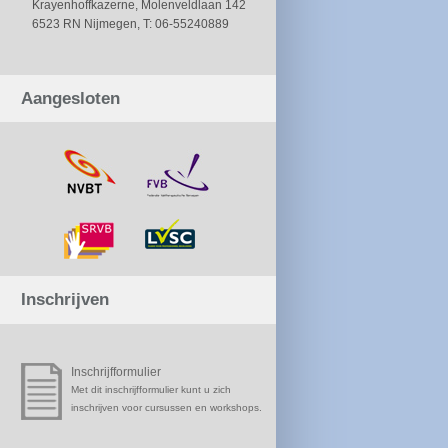
Krayenhoffkazerne, Molenveldlaan 142
6523 RN Nijmegen, T: 06-55240889
Aangesloten
Inschrijven
Inschrijfformulier
Met dit inschrijfformulier kunt u zich
inschrijven voor cursussen en workshops.