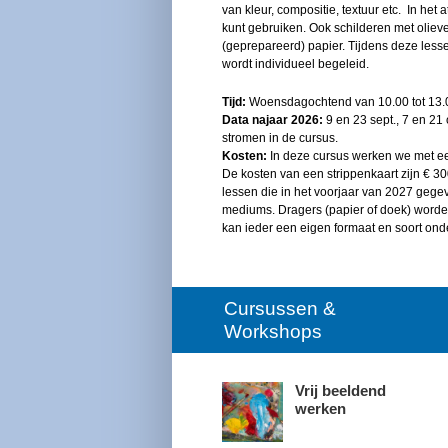
van kleur, compositie, textuur etc. In het 
kunt gebruiken. Ook schilderen met oliev
(geprepareerd) papier. Tijdens deze lesse
wordt individueel begeleid.
Tijd:
Woensdagochtend van 10.00 tot 13.0
Data najaar 2026:
9 en 23 sept., 7 en 21 o
stromen in de cursus.
Kosten:
In deze cursus werken we met een
De kosten van een strippenkaart zijn € 
lessen die in het voorjaar van 2027 gegeve
mediums. Dragers (papier of doek) worden 
kan ieder een eigen formaat en soort ond
Cursussen &
Workshops
Vrij beeldend
werken