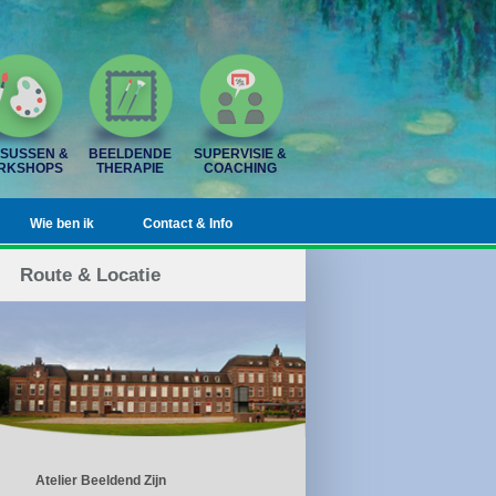
SUSSEN &
BEELDENDE
SUPERVISIE &
RKSHOPS
THERAPIE
COACHING
Wie ben ik
Contact & Info
Route & Locatie
Atelier Beeldend Zijn