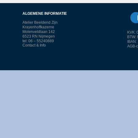
ALGEMENE INFORMATIE
Atelier Beeldend Zijn
Krayenhoffkazerne
Molenveldlaan 142
KVK: 
6523 RN Nijmegen
BTW: 
tel: 06 – 55240889
IBAN:
Contact & Info
AGB-c